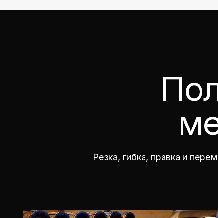
Пол
ме
Резка, гибка, правка и пере