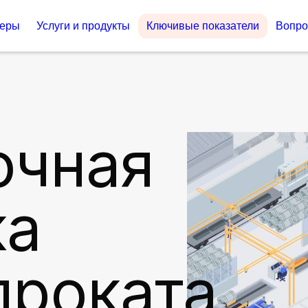
неры
Услуги и продукты
Ключивые показатели
Вопро
очная
ка
проката