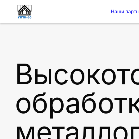
Наши парт
Высокот
обработ
металло