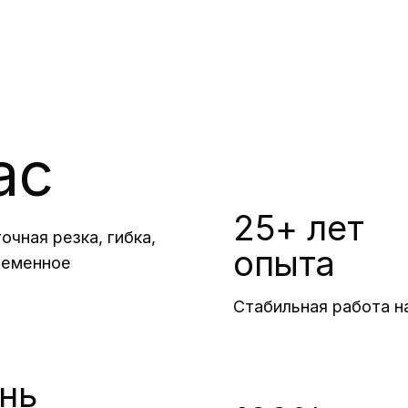
ас
25+ лет
чная резка, гибка,
опыта
ременное
Стабильная работа н
ень